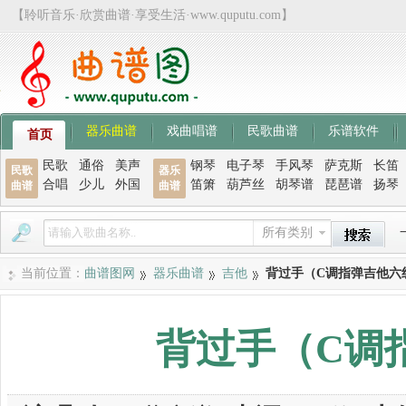
【聆听音乐·欣赏曲谱·享受生活·www.quputu.com】
器乐曲谱
戏曲唱谱
民歌曲谱
乐谱软件
首页
民歌
通俗
美声
钢琴
电子琴
手风琴
萨克斯
长笛
民歌
器乐
合唱
少儿
外国
笛箫
葫芦丝
胡琴谱
琵琶谱
扬琴
曲谱
曲谱
所有类别
当前位置：
曲谱图网
器乐曲谱
吉他
背过手（C调指弹吉他六
背过手（C调