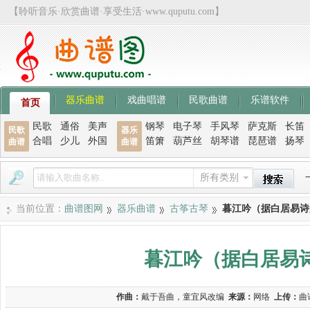
【聆听音乐·欣赏曲谱·享受生活·www.quputu.com】
器乐曲谱
戏曲唱谱
民歌曲谱
乐谱软件
首页
民歌
通俗
美声
钢琴
电子琴
手风琴
萨克斯
长笛
民歌
器乐
合唱
少儿
外国
笛箫
葫芦丝
胡琴谱
琵琶谱
扬琴
曲谱
曲谱
所有类别
当前位置：
曲谱图网
器乐曲谱
古筝古琴
暮江吟（据白居易诗
暮江吟（据白居易
作曲：
戴于吾曲，童宜风改编
来源：
网络
上传：
曲