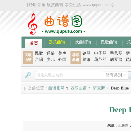
【聆听音乐·欣赏曲谱·享受生活·www.quputu.com】
器乐曲谱
戏曲唱谱
民歌曲谱
乐
首页
民歌
通俗
美声
钢琴
电子琴
手风琴
萨
民歌
器乐
合唱
少儿
外国
笛箫
葫芦丝
胡琴谱
琵
曲谱
曲谱
所有类别
当前位置：
曲谱图网
器乐曲谱
萨克斯
Deep B
Dee
来源：
互联网