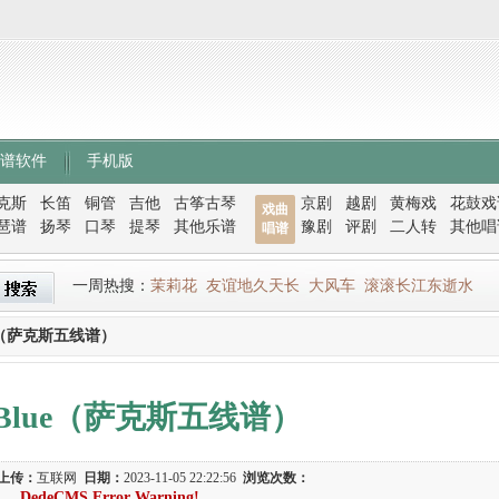
谱软件
手机版
克斯
长笛
铜管
吉他
古筝古琴
京剧
越剧
黄梅戏
花鼓戏
戏曲
琶谱
扬琴
口琴
提琴
其他乐谱
豫剧
评剧
二人转
其他唱
唱谱
一周热搜：
茉莉花
友谊地久天长
大风车
滚滚长江东逝水
lue（萨克斯五线谱）
p Blue（萨克斯五线谱）
上传：
互联网
日期：
2023-11-05 22:22:56
浏览次数：
DedeCMS Error Warning!