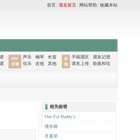
首页
|
谱友留言
|
网站帮助
|
收藏本站
谱
声乐
钢琴
长笛
手稿谱区
谱友记谱
PDF
其
谱
弦乐
吉他
其他
谱友上传
歌曲和弦
乐谱
他
相关曲谱
One For Daddy'o
缝衣曲
含羞草