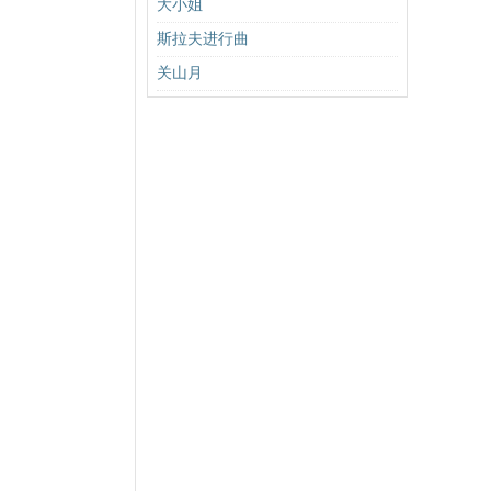
大小姐
斯拉夫进行曲
关山月