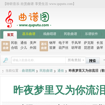
【聆听音乐·欣赏曲谱·享受生活·www.quputu.com】
器乐曲谱
戏曲唱谱
民歌曲谱
乐谱软件
首页
民歌
通俗
美声
钢琴
电子琴
手风琴
萨克斯
长笛
民歌
器乐
合唱
少儿
外国
笛箫
葫芦丝
胡琴谱
琵琶谱
扬琴
曲谱
曲谱
所有类别
当前位置：
曲谱图网
民歌曲谱
通俗
昨夜梦里又为你流泪（歌
昨夜梦里又为你流