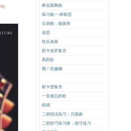
舞会圆舞曲
即可。
练习曲一 静夜思
京胡曲：杨家将
追思
快乐老家
斯卡保罗集市
凤阳歌
哦！苏姗娜
斯卡堡集市
一支难忘的歌
猜调
二胡指法练习：月圆曲
二胡技巧练习曲：跳弓练习