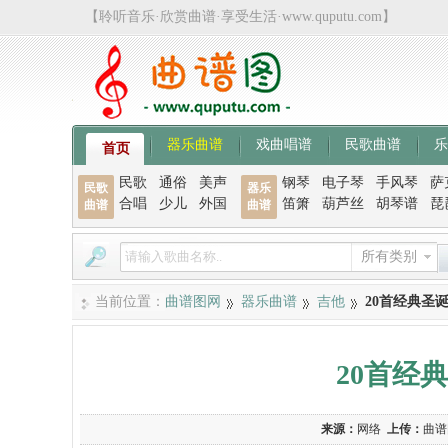
【聆听音乐·欣赏曲谱·享受生活·www.quputu.com】
器乐曲谱
戏曲唱谱
民歌曲谱
乐
首页
民歌
通俗
美声
钢琴
电子琴
手风琴
萨
民歌
器乐
合唱
少儿
外国
笛箫
葫芦丝
胡琴谱
琵
曲谱
曲谱
所有类别
当前位置：
曲谱图网
器乐曲谱
吉他
20首经典圣
20首经
来源：
网络
上传：
曲