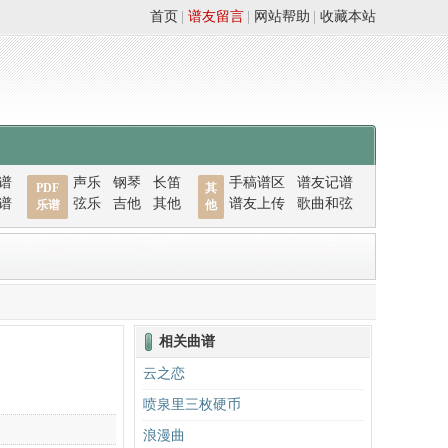
首页
|
谱友留言
|
网站帮助
|
收藏本站
谱
声乐
钢琴
长笛
手稿谱区
谱友记谱
PDF
其
谱
弦乐
吉他
其他
谱友上传
歌曲和弦
乐谱
他
相关曲谱
云之恋
喷泉里三枚硬币
浪漫曲