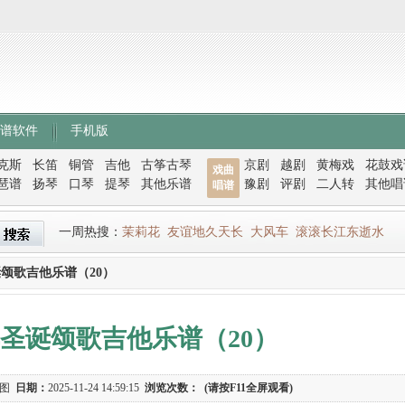
谱软件
手机版
克斯
长笛
铜管
吉他
古筝古琴
京剧
越剧
黄梅戏
花鼓戏
戏曲
琶谱
扬琴
口琴
提琴
其他乐谱
豫剧
评剧
二人转
其他唱
唱谱
一周热搜：
茉莉花
友谊地久天长
大风车
滚滚长江东逝水
诞颂歌吉他乐谱（20）
典圣诞颂歌吉他乐谱（20）
谱图
日期：
2025-11-24 14:59:15
浏览次数：
(请按F11全屏观看)