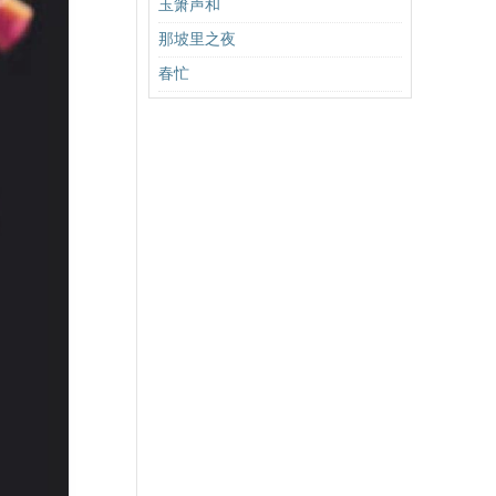
玉箫声和
那坡里之夜
春忙