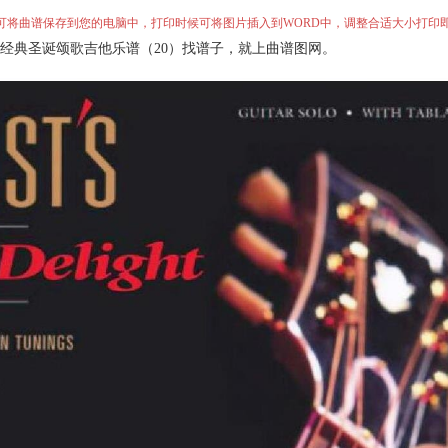
”即可将曲谱保存到您的电脑中，打印时候可将图片插入到WORD中，调整合适大小打印
首经典圣诞颂歌吉他乐谱（20）找谱子，就上曲谱图网。