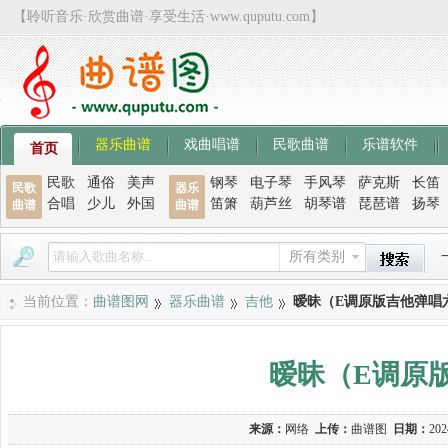
【聆听音乐·欣赏曲谱·享受生活·www.quputu.com】
器乐曲谱
戏曲唱谱
民歌曲谱
乐谱软件
首页
民歌
通俗
美声
钢琴
电子琴
手风琴
萨克斯
长笛
民歌
器乐
合唱
少儿
外国
笛箫
葫芦丝
胡琴谱
琵琶谱
扬琴
曲谱
曲谱
所有类别
当前位置：
曲谱图网
器乐曲谱
吉他
暧昧（E调原版吉他弹唱
暧昧（E调原
来源：
网络
上传：
曲谱图
日期：
202