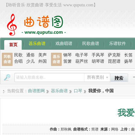
【聆听音乐·欣赏曲谱·享受生活·www.quputu.com】
器乐曲谱
戏曲唱谱
民歌曲谱
乐谱软件
首页
民歌
通俗
美声
钢琴
电子琴
手风琴
萨克斯
长笛
民歌
器乐
合唱
少儿
外国
笛箫
葫芦丝
胡琴谱
琵琶谱
扬琴
曲谱
曲谱
所有类别
当前位置：
曲谱图网
器乐曲谱
口琴
我爱你，中国
我爱
作曲：
郑秋枫
曲谱格式：
简谱
来源：
网络
上传：