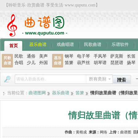
【聆听音乐·欣赏曲谱·享受生活·www.quputu.com】
器乐曲谱
戏曲唱谱
民歌曲谱
乐谱软件
首页
民歌
通俗
美声
钢琴
电子琴
手风琴
萨克斯
长笛
民歌
器乐
合唱
少儿
外国
笛箫
葫芦丝
胡琴谱
琵琶谱
扬琴
曲谱
曲谱
所有类别
当前位置：
曲谱图网
器乐曲谱
笛箫
情归故里曲谱（情归故里
情归故里曲谱（情
作曲：
黄根成
来源：
网络
上传：
曲谱图
日