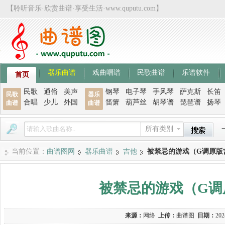
【聆听音乐·欣赏曲谱·享受生活·www.quputu.com】
器乐曲谱
戏曲唱谱
民歌曲谱
乐谱软件
首页
民歌
通俗
美声
钢琴
电子琴
手风琴
萨克斯
长笛
民歌
器乐
合唱
少儿
外国
笛箫
葫芦丝
胡琴谱
琵琶谱
扬琴
曲谱
曲谱
所有类别
当前位置：
曲谱图网
器乐曲谱
吉他
被禁忌的游戏（G调原版
被禁忌的游戏（G调
来源：
网络
上传：
曲谱图
日期：
202