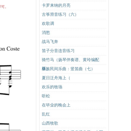
卡罗来纳的月亮
即可。
古筝滑音练习（六）
欢歌调
消愁
战马飞奔
笛子分音连音练习
骑竹马（扬琴伴奏谱、黄玲编配
版）
彝族民间乐曲：竖笛曲（七）
夏日泛舟海上（
欢乐的牧场
听松
在毕业的晚会上
乱红
山西牧歌