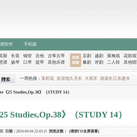
谱软件
手机版
克斯
长笛
铜管
吉他
古筝古琴
京剧
越剧
黄梅戏
花鼓戏
戏曲
琶谱
扬琴
口琴
提琴
其他乐谱
豫剧
评剧
二人转
其他唱
唱谱
一周热搜：
茉莉花
友谊地久天长
大风车
滚滚长江东逝水
oste《25 Studies,Op.38》（STUDY 14）
《25 Studies,Op.38》（STUDY 14）
谱图
日期：
2024-04-04 22:43:21
浏览次数：
(请按F11全屏观看)