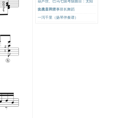
葫芦丝、巴乌七级考级曲目：太阳
出来喜洋洋
女战士和炊事班长舞蹈
一泻千里（扬琴伴奏谱）