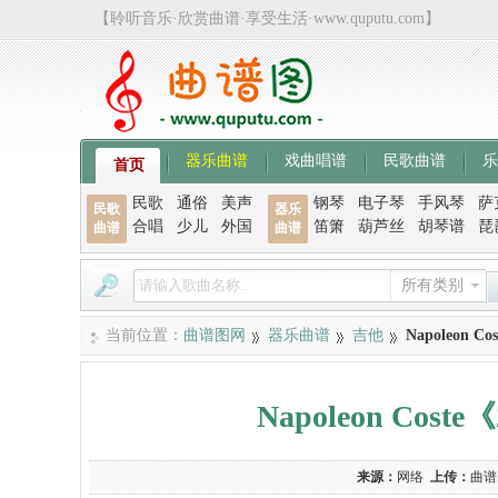
【聆听音乐·欣赏曲谱·享受生活·www.quputu.com】
器乐曲谱
戏曲唱谱
民歌曲谱
乐
首页
民歌
通俗
美声
钢琴
电子琴
手风琴
萨
民歌
器乐
合唱
少儿
外国
笛箫
葫芦丝
胡琴谱
琵
曲谱
曲谱
所有类别
当前位置：
曲谱图网
器乐曲谱
吉他
Napoleon C
Napoleon Coste
来源：
网络
上传：
曲