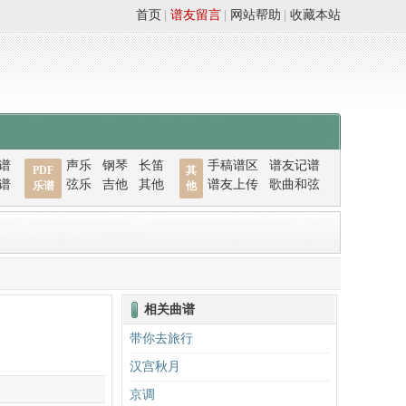
首页
|
谱友留言
|
网站帮助
|
收藏本站
谱
声乐
钢琴
长笛
手稿谱区
谱友记谱
PDF
其
谱
弦乐
吉他
其他
谱友上传
歌曲和弦
乐谱
他
相关曲谱
带你去旅行
汉宫秋月
京调