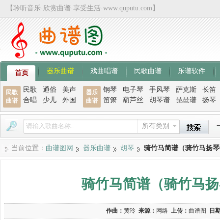
【聆听音乐·欣赏曲谱·享受生活·www.quputu.com】
器乐曲谱
戏曲唱谱
民歌曲谱
乐谱软件
首页
民歌
通俗
美声
钢琴
电子琴
手风琴
萨克斯
长笛
民歌
器乐
合唱
少儿
外国
笛箫
葫芦丝
胡琴谱
琵琶谱
扬琴
曲谱
曲谱
所有类别
当前位置：
曲谱图网
器乐曲谱
胡琴
骑竹马简谱（骑竹马扬琴
骑竹马简谱（骑竹马扬
作曲：
黄玲
来源：
网络
上传：
曲谱图
日