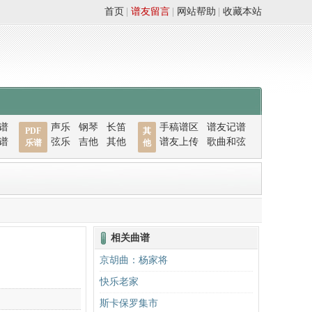
首页
|
谱友留言
|
网站帮助
|
收藏本站
谱
声乐
钢琴
长笛
手稿谱区
谱友记谱
PDF
其
谱
弦乐
吉他
其他
谱友上传
歌曲和弦
乐谱
他
相关曲谱
京胡曲：杨家将
快乐老家
斯卡保罗集市