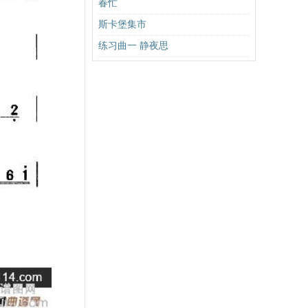
春忙
斯卡堡集市
练习曲一 静夜思