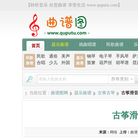
【聆听音乐·欣赏曲谱·享受生活·www.quputu.com】
器乐曲谱
戏曲唱谱
民歌曲谱
乐
首页
民歌
通俗
美声
钢琴
电子琴
手风琴
萨
民歌
器乐
合唱
少儿
外国
笛箫
葫芦丝
胡琴谱
琵
曲谱
曲谱
所有类别
当前位置：
曲谱图网
器乐曲谱
古筝古琴
古筝滑
古筝滑
来源：
网络
上传：
曲