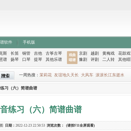
谱软件
手机版
克斯
长笛
铜管
吉他
古筝古琴
京剧
越剧
黄梅戏
花鼓戏
戏曲
琶谱
扬琴
口琴
提琴
其他乐谱
豫剧
评剧
二人转
其他唱
唱谱
一周热搜：
茉莉花
友谊地久天长
大风车
滚滚长江东逝水
音练习（六）简谱曲谱
音练习（六）简谱曲谱
谱图
日期：
2022-12-23 22:50:53
浏览次数：
(请按F11全屏观看)