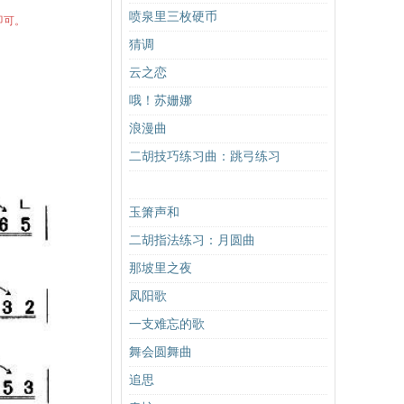
喷泉里三枚硬币
即可。
猜调
云之恋
哦！苏姗娜
浪漫曲
二胡技巧练习曲：跳弓练习
玉箫声和
二胡指法练习：月圆曲
那坡里之夜
凤阳歌
一支难忘的歌
舞会圆舞曲
追思