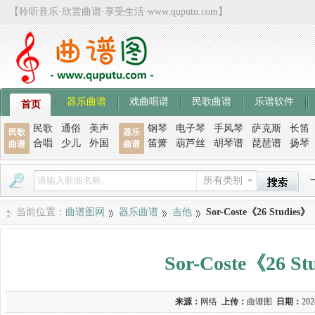
【聆听音乐·欣赏曲谱·享受生活·www.quputu.com】
器乐曲谱
戏曲唱谱
民歌曲谱
乐谱软件
首页
民歌
通俗
美声
钢琴
电子琴
手风琴
萨克斯
长笛
民歌
器乐
合唱
少儿
外国
笛箫
葫芦丝
胡琴谱
琵琶谱
扬琴
曲谱
曲谱
所有类别
当前位置：
曲谱图网
器乐曲谱
吉他
Sor-Coste《26 Studies
Sor-Coste《26 
来源：
网络
上传：
曲谱图
日期：
202