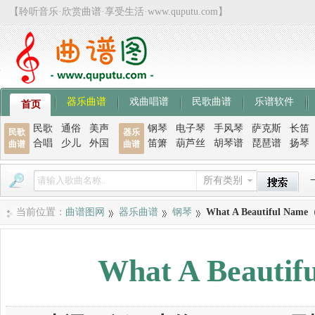
【聆听音乐·欣赏曲谱·享受生活·www.quputu.com】
器乐曲谱
戏曲唱谱
民歌曲谱
乐谱软件
首页
民歌
通俗
美声
钢琴
电子琴
手风琴
萨克斯
长笛
民歌
器乐
合唱
少儿
外国
笛箫
葫芦丝
胡琴谱
琵琶谱
扬琴
曲谱
曲谱
所有类别
当前位置：
曲谱图网
器乐曲谱
钢琴
What A Beautiful N
What A Beau