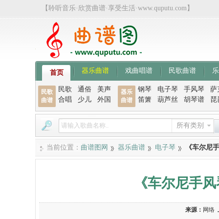
【聆听音乐·欣赏曲谱·享受生活·www.quputu.com】
器乐曲谱
戏曲唱谱
民歌曲谱
乐
首页
民歌
通俗
美声
钢琴
电子琴
手风琴
萨
民歌
器乐
合唱
少儿
外国
笛箫
葫芦丝
胡琴谱
琵
曲谱
曲谱
所有类别
当前位置：
曲谱图网
器乐曲谱
电子琴
《车尔尼手
《车尔尼手风
来源：
网络