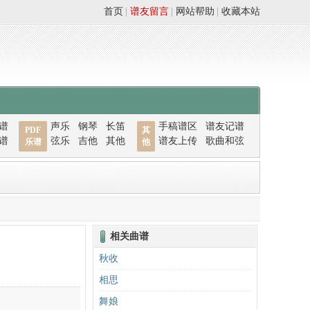
首页
|
谱友留言
|
网站帮助
|
收藏本站
谱
声乐
钢琴
长笛
手稿谱区
谱友记谱
PDF
其
谱
弦乐
吉他
其他
谱友上传
歌曲和弦
乐谱
他
相关曲谱
秋收
相思
舞娘