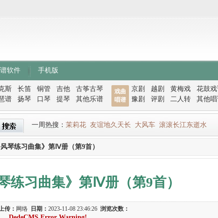
谱软件
手机版
克斯
长笛
铜管
吉他
古筝古琴
京剧
越剧
黄梅戏
花鼓戏
戏曲
琶谱
扬琴
口琴
提琴
其他乐谱
豫剧
评剧
二人转
其他唱
唱谱
一周热搜：
茉莉花
友谊地久天长
大风车
滚滚长江东逝水
风琴练习曲集》第Ⅳ册（第9首）
琴练习曲集》第Ⅳ册（第9首）
上传：
网络
日期：
2023-11-08 23:46:26
浏览次数：
DedeCMS Error Warning!