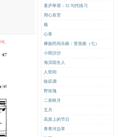
童庐筝谱：32.勾托练习
用心良苦
殇
心香
即可。
彝族民间乐曲：竖笛曲（七）
小雨沙沙
海滨陌生人
人世间
咏叹调
野玫瑰
二泉映月
五月
高原上的节日
青青河边草