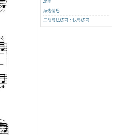
冰雨
海边情思
二胡弓法练习：快弓练习