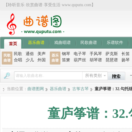
【聆听音乐·欣赏曲谱·享受生活·www.quputu.com】
器乐曲谱
戏曲唱谱
民歌曲谱
乐谱软件
首页
民歌
通俗
美声
钢琴
电子琴
手风琴
萨克斯
长笛
民歌
器乐
合唱
少儿
外国
笛箫
葫芦丝
胡琴谱
琵琶谱
扬琴
曲谱
曲谱
所有类别
当前位置：
曲谱图网
器乐曲谱
古筝古琴
童庐筝谱：32.勾托
童庐筝谱：32