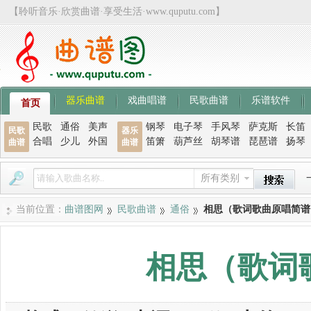
【聆听音乐·欣赏曲谱·享受生活·www.quputu.com】
器乐曲谱
戏曲唱谱
民歌曲谱
乐谱软件
首页
民歌
通俗
美声
钢琴
电子琴
手风琴
萨克斯
长笛
民歌
器乐
合唱
少儿
外国
笛箫
葫芦丝
胡琴谱
琵琶谱
扬琴
曲谱
曲谱
所有类别
当前位置：
曲谱图网
民歌曲谱
通俗
相思（歌词歌曲原唱简谱
相思（歌词