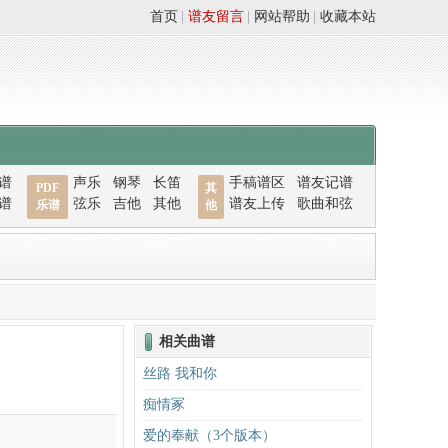
首页
|
谱友留言
|
网站帮助
|
收藏本站
谱
声乐
钢琴
长笛
手稿谱区
谱友记谱
PDF
其
谱
弦乐
吉他
其他
谱友上传
歌曲和弦
乐谱
他
相关曲谱
丝路 我和你
痴情冢
爱的奉献（3个版本）