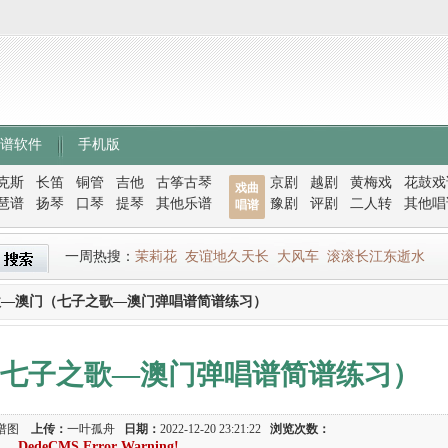
谱软件
手机版
克斯
长笛
铜管
吉他
古筝古琴
京剧
越剧
黄梅戏
花鼓戏
戏曲
琶谱
扬琴
口琴
提琴
其他乐谱
豫剧
评剧
二人转
其他唱
唱谱
一周热搜：
茉莉花
友谊地久天长
大风车
滚滚长江东逝水
歌—澳门（七子之歌—澳门弹唱谱简谱练习）
七子之歌—澳门弹唱谱简谱练习）
谱图
上传：
一叶孤舟
日期：
2022-12-20 23:21:22
浏览次数：
DedeCMS Error Warning!