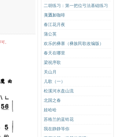
二胡练习：第一把位弓法基础练习
（三）
美酒加咖啡
春江花月夜
蒲公英
即可。
欢乐的彝寨（彝族民歌改编版）
春天在哪里
梁祝序歌
关山月
儿歌（一）
松溪河水盘山流
北国之春
娃哈哈
苏格兰的蓝铃花
我在静静等你