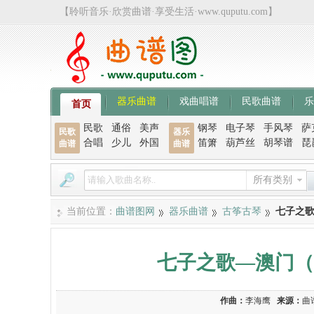
【聆听音乐·欣赏曲谱·享受生活·www.quputu.com】
器乐曲谱
戏曲唱谱
民歌曲谱
乐
首页
民歌
通俗
美声
钢琴
电子琴
手风琴
萨
民歌
器乐
合唱
少儿
外国
笛箫
葫芦丝
胡琴谱
琵
曲谱
曲谱
所有类别
当前位置：
曲谱图网
器乐曲谱
古筝古琴
七子之
七子之歌—澳门（
作曲：
李海鹰
来源：
曲