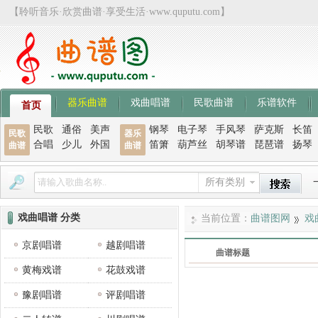
【聆听音乐·欣赏曲谱·享受生活·www.quputu.com】
器乐曲谱
戏曲唱谱
民歌曲谱
乐谱软件
首页
民歌
通俗
美声
钢琴
电子琴
手风琴
萨克斯
长笛
民歌
器乐
合唱
少儿
外国
笛箫
葫芦丝
胡琴谱
琵琶谱
扬琴
曲谱
曲谱
所有类别
戏曲唱谱 分类
当前位置：
曲谱图网
戏
京剧唱谱
越剧唱谱
曲谱标题
黄梅戏谱
花鼓戏谱
豫剧唱谱
评剧唱谱