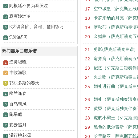
阿根廷不要为我哭泣
17
空中城堡（萨克斯五线
寂寞沙洲冷
18
卡罗来纳的月亮（萨克
E大调音阶、音程、琶因练习
19
喀秋莎（萨克斯独奏演
20
金婚曲（萨克斯演奏五
9\8拍练习
21
剪影(萨克斯演奏曲谱)
热门器乐曲谱乐谱
22
肩并肩（萨克斯演奏五
渔舟唱晚
23
记忆（萨克斯曲独奏伴
丰收渔歌
24
火之吻（萨克斯独奏曲
鄂尔多斯的春天
25
婚礼进行曲（萨克斯曲
幽兰逢春
26
婚礼（萨克斯独奏演奏
百鸟朝凤
27
黄昏（萨克斯独奏伴奏
跑旱船
28
虎豹小霸王（萨克斯演
彩云追月
29
黑色的俄尔普斯（萨克
溪行桃花源
30
哈里路亚（萨克斯五线