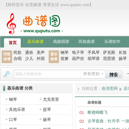
【聆听音乐·欣赏曲谱·享受生活·www.quputu.com】
器乐曲谱
戏曲唱谱
民歌曲谱
乐谱软件
首页
民歌
通俗
美声
钢琴
电子琴
手风琴
萨克斯
长笛
民歌
器乐
合唱
少儿
外国
笛箫
葫芦丝
胡琴谱
琵琶谱
扬琴
曲谱
曲谱
所有类别
器乐曲谱 分类
当前位置：
曲谱图网
器
钢琴
尤克里里
曲谱标题
其他乐谱
提琴
01
断翅蝴蝶飞
口琴
扬琴
02
古琴套曲：牡丹亭·一