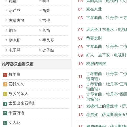
琵琶
胡琴
03
风雨真情（电视剧《人
04
家在东北
葫芦丝
笛箫
05
古琴套曲：牡丹亭·三
古筝古琴
吉他
06
滚滚长江东逝水（电视
铜管
长笛
07
恭喜发财
萨克斯
手风琴
08
古琴套曲：牡丹亭·二
电子琴
架子鼓
09
好人一生平安（电视剧
10
校服的裙摆
推荐器乐曲谱乐谱
古琴套曲：牡丹亭·二
牧羊曲
11
谱简谱）
爱我久久
古琴套曲：牡丹亭*三
12
谱曲谱）
故乡的亲人
古琴套曲：牡丹亭*四
13
谱简谱）
太阳出来石榴红
14
老橡树上的黄丝带（萨
千言万语
15
老黑奴（萨克斯演奏五
女人花
16
濑户的新娘（萨克斯独