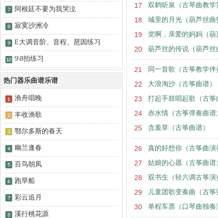
17
双鹤听泉（古琴曲教学
阿根廷不要为我哭泣
18
城里的月光（葫芦丝曲
寂寞沙洲冷
19
党啊，亲爱的妈妈（葫
E大调音阶、音程、琶因练习
20
葫芦丝的传说（葫芦丝
9\8拍练习
21
同一首歌（古筝教学伴
热门器乐曲谱乐谱
22
大浪淘沙（古筝曲谱）
渔舟唱晚
23
打起手鼓唱起歌（古筝
24
赤水情（古筝弹奏曲谱
丰收渔歌
25
含羞草（古筝曲谱）
鄂尔多斯的春天
幽兰逢春
26
真的好想你（古筝曲演
27
姑娘的心愿（古筝曲谱
百鸟朝凤
28
双书生（轻六调古筝演
跑旱船
29
儿童团歌变奏曲（古筝
彩云追月
30
单程车票（口琴曲独奏
溪行桃花源