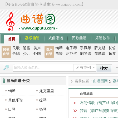
【聆听音乐·欣赏曲谱·享受生活·www.quputu.com】
器乐曲谱
戏曲唱谱
民歌曲谱
乐谱软件
首页
民歌
通俗
美声
钢琴
电子琴
手风琴
萨克斯
长笛
民歌
器乐
合唱
少儿
外国
笛箫
葫芦丝
胡琴谱
琵琶谱
扬琴
曲谱
曲谱
所有类别
器乐曲谱 分类
当前位置：
曲谱图网
器
钢琴
尤克里里
曲谱标题
其他乐谱
提琴
01
布朗情歌（葫芦丝曲独
口琴
扬琴
02
猜调（葫芦丝演奏曲谱