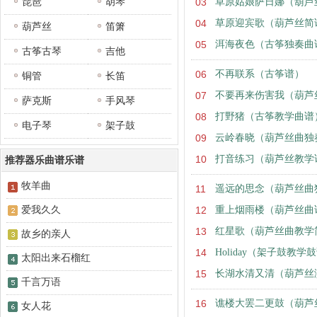
琵琶
胡琴
03
草原姑娘萨日娜（葫芦
04
草原迎宾歌（葫芦丝简
葫芦丝
笛箫
05
洱海夜色（古筝独奏曲
古筝古琴
吉他
06
不再联系（古筝谱）
铜管
长笛
07
不要再来伤害我（葫芦
萨克斯
手风琴
08
打野猪（古筝教学曲谱
电子琴
架子鼓
09
云岭春晓（葫芦丝曲独
10
打音练习（葫芦丝教学
推荐器乐曲谱乐谱
牧羊曲
11
遥远的思念（葫芦丝曲
爱我久久
12
重上烟雨楼（葫芦丝曲
13
红星歌（葫芦丝曲教学
故乡的亲人
14
Holiday（架子鼓教学
太阳出来石榴红
15
长湖水清又清（葫芦丝
千言万语
16
谯楼大罢二更鼓（葫芦
女人花