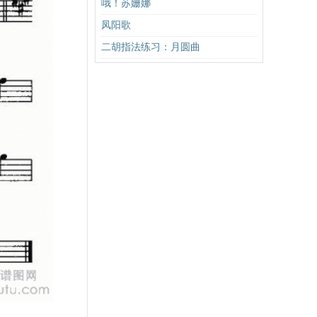
哦！苏姗娜
凤阳歌
二胡指法练习：月圆曲