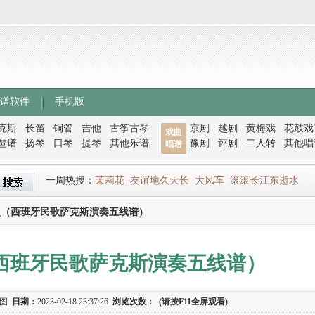
谱软件
手机版
克斯
长笛
铜管
吉他
古筝古琴
京剧
越剧
黄梅戏
花鼓戏
戏曲
琶谱
扬琴
口琴
提琴
其他乐谱
豫剧
评剧
二人转
其他唱
唱谱
一周热搜：
茉莉花
友谊地久天长
大风车
滚滚长江东逝水
史（西班牙民歌萨克斯演奏五线谱）
西班牙民歌萨克斯演奏五线谱）
谱图
日期：
2023-02-18 23:37:26
浏览次数：
(请按F11全屏观看)