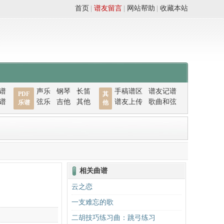
首页
|
谱友留言
|
网站帮助
|
收藏本站
谱
声乐
钢琴
长笛
手稿谱区
谱友记谱
PDF
其
谱
弦乐
吉他
其他
谱友上传
歌曲和弦
乐谱
他
相关曲谱
云之恋
一支难忘的歌
二胡技巧练习曲：跳弓练习