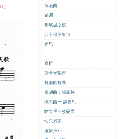
浪漫曲
即可。
猜调
那坡里之夜
斯卡保罗集市
追思
春忙
斯卡堡集市
舞会圆舞曲
京胡曲：杨家将
练习曲一 静夜思
喷泉里三枚硬币
快乐老家
玉箫声和