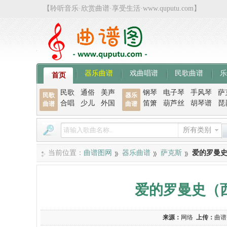
【聆听音乐·欣赏曲谱·享受生活·www.quputu.com】
器乐曲谱
戏曲唱谱
民歌曲谱
乐
首页
民歌
通俗
美声
钢琴
电子琴
手风琴
萨
民歌
器乐
合唱
少儿
外国
笛箫
葫芦丝
胡琴谱
琵
曲谱
曲谱
所有类别
当前位置：
曲谱图网
器乐曲谱
萨克斯
爱的罗曼
爱的罗曼史（
来源：
网络
上传：
曲