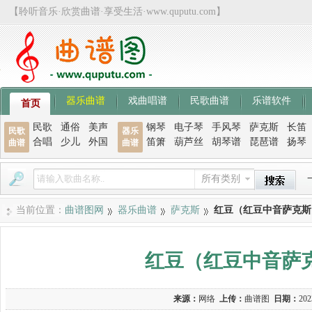
【聆听音乐·欣赏曲谱·享受生活·www.quputu.com】
器乐曲谱
戏曲唱谱
民歌曲谱
乐谱软件
首页
民歌
通俗
美声
钢琴
电子琴
手风琴
萨克斯
长笛
民歌
器乐
合唱
少儿
外国
笛箫
葫芦丝
胡琴谱
琵琶谱
扬琴
曲谱
曲谱
所有类别
当前位置：
曲谱图网
器乐曲谱
萨克斯
红豆（红豆中音萨克斯
红豆（红豆中音萨
来源：
网络
上传：
曲谱图
日期：
202