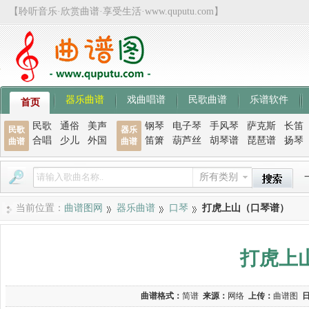
【聆听音乐·欣赏曲谱·享受生活·www.quputu.com】
器乐曲谱
戏曲唱谱
民歌曲谱
乐谱软件
首页
民歌
通俗
美声
钢琴
电子琴
手风琴
萨克斯
长笛
民歌
器乐
合唱
少儿
外国
笛箫
葫芦丝
胡琴谱
琵琶谱
扬琴
曲谱
曲谱
所有类别
当前位置：
曲谱图网
器乐曲谱
口琴
打虎上山（口琴谱）
打虎上
曲谱格式：
简谱
来源：
网络
上传：
曲谱图