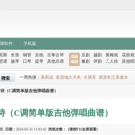
谱软件
手机版
克斯
长笛
铜管
吉他
古筝古琴
京剧
越剧
黄梅戏
花鼓戏
戏曲
琶谱
扬琴
口琴
提琴
其他乐谱
豫剧
评剧
二人转
其他唱
唱谱
一周热搜：
茉莉花
友谊地久天长
大风车
滚滚长江东逝水
诗（C调简单版吉他弹唱曲谱）
诗（C调简单版吉他弹唱曲谱）
谱图
日期：
2024-05-31 11:03:42
浏览次数：
(请按F11全屏观看)