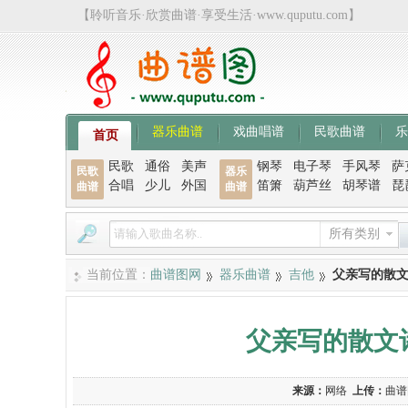
【聆听音乐·欣赏曲谱·享受生活·www.quputu.com】
器乐曲谱
戏曲唱谱
民歌曲谱
乐
首页
民歌
通俗
美声
钢琴
电子琴
手风琴
萨
民歌
器乐
合唱
少儿
外国
笛箫
葫芦丝
胡琴谱
琵
曲谱
曲谱
所有类别
当前位置：
曲谱图网
器乐曲谱
吉他
父亲写的散文
父亲写的散文
来源：
网络
上传：
曲