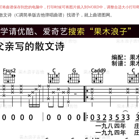
”即可将曲谱保存到您的电脑中，打印时候可将图片插入到WORD中，调整合适大小打印
散文诗（C调简单版吉他弹唱曲谱）找谱子，就上曲谱图网。