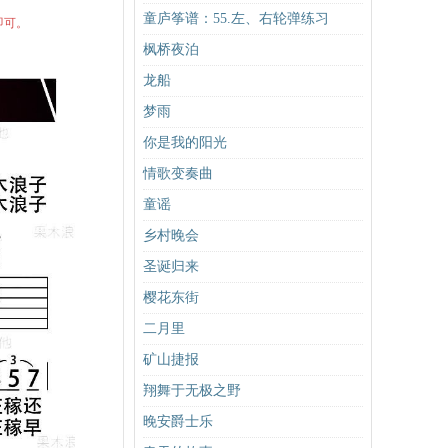
童庐筝谱：55.左、右轮弹练习
即可。
枫桥夜泊
龙船
梦雨
你是我的阳光
情歌变奏曲
童谣
乡村晚会
圣诞归来
樱花东街
二月里
矿山捷报
翔舞于无极之野
晚安爵士乐