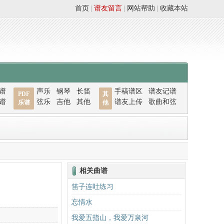
首页
|
谱友留言
|
网站帮助
|
收藏本站
谱
声乐
钢琴
长笛
手稿谱区
谱友记谱
PDF
其
谱
弦乐
吉他
其他
谱友上传
歌曲和弦
乐谱
他
相关曲谱
笛子连吐练习
忘情水
我爱五指山，我爱万泉河