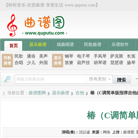
【聆听音乐·欣赏曲谱·享受生活·www.quputu.com】
器乐曲谱
戏曲唱谱
民歌曲谱
乐谱软件
首页
民歌
通俗
美声
钢琴
电子琴
手风琴
萨克斯
长笛
民歌
器乐
合唱
少儿
外国
笛箫
葫芦丝
胡琴谱
琵琶谱
扬琴
曲谱
曲谱
所有类别
当前位置：
曲谱图网
器乐曲谱
吉他
椿（C调简单版指弹吉他
椿（C调简单
演唱(奏)：
沈以诚
来源：
网络
上传：
曲谱图