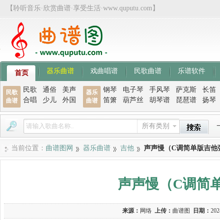
【聆听音乐·欣赏曲谱·享受生活·www.quputu.com】
器乐曲谱
戏曲唱谱
民歌曲谱
乐谱软件
首页
民歌
通俗
美声
钢琴
电子琴
手风琴
萨克斯
长笛
民歌
器乐
合唱
少儿
外国
笛箫
葫芦丝
胡琴谱
琵琶谱
扬琴
曲谱
曲谱
所有类别
当前位置：
曲谱图网
器乐曲谱
吉他
声声慢（C调简单版吉他
声声慢（C调简
来源：
网络
上传：
曲谱图
日期：
202