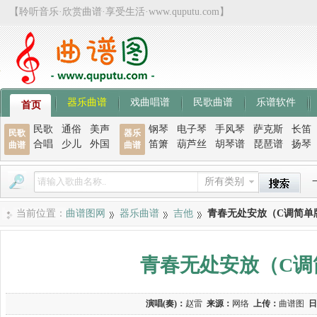
【聆听音乐·欣赏曲谱·享受生活·www.quputu.com】
器乐曲谱
戏曲唱谱
民歌曲谱
乐谱软件
首页
民歌
通俗
美声
钢琴
电子琴
手风琴
萨克斯
长笛
民歌
器乐
合唱
少儿
外国
笛箫
葫芦丝
胡琴谱
琵琶谱
扬琴
曲谱
曲谱
所有类别
当前位置：
曲谱图网
器乐曲谱
吉他
青春无处安放（C调简单
青春无处安放（C调
演唱(奏)：
赵雷
来源：
网络
上传：
曲谱图
日