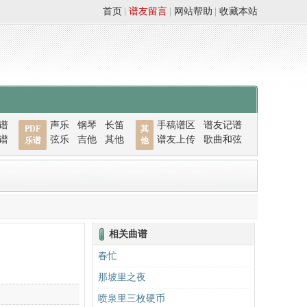
首页
|
谱友留言
|
网站帮助
|
收藏本站
谱
声乐
钢琴
长笛
手稿谱区
谱友记谱
PDF
其
谱
弦乐
吉他
其他
谱友上传
歌曲和弦
乐谱
他
相关曲谱
春忙
那坡里之夜
喷泉里三枚硬币