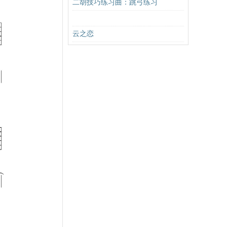
二胡技巧练习曲：跳弓练习
云之恋