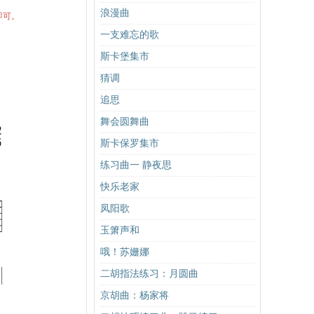
浪漫曲
即可。
一支难忘的歌
斯卡堡集市
猜调
追思
舞会圆舞曲
斯卡保罗集市
练习曲一 静夜思
快乐老家
凤阳歌
玉箫声和
哦！苏姗娜
二胡指法练习：月圆曲
京胡曲：杨家将