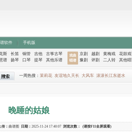
谱软件
手机版
克斯
长笛
铜管
吉他
古筝古琴
京剧
越剧
黄梅戏
花鼓戏
戏曲
琶谱
扬琴
口琴
提琴
其他乐谱
豫剧
评剧
二人转
其他唱
唱谱
一周热搜：
茉莉花
友谊地久天长
大风车
滚滚长江东逝水
晚睡的姑娘
上传：
曲谱图
日期：
2025-11-24 17:40:07
浏览次数：
(请按F11全屏观看)