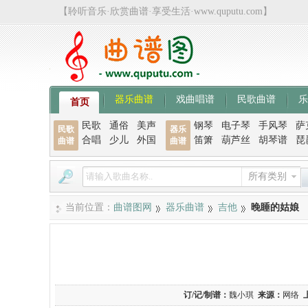
【聆听音乐·欣赏曲谱·享受生活·www.quputu.com】
器乐曲谱
戏曲唱谱
民歌曲谱
乐
首页
民歌
通俗
美声
钢琴
电子琴
手风琴
萨
民歌
器乐
合唱
少儿
外国
笛箫
葫芦丝
胡琴谱
琵
曲谱
曲谱
所有类别
当前位置：
曲谱图网
器乐曲谱
吉他
晚睡的姑娘
订/记/制谱：
魏小琪
来源：
网络