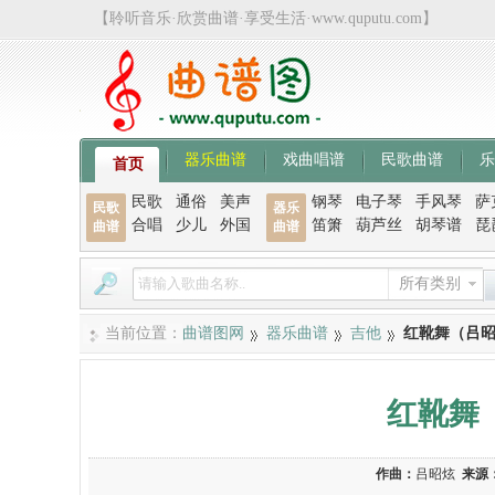
【聆听音乐·欣赏曲谱·享受生活·www.quputu.com】
器乐曲谱
戏曲唱谱
民歌曲谱
乐
首页
民歌
通俗
美声
钢琴
电子琴
手风琴
萨
民歌
器乐
合唱
少儿
外国
笛箫
葫芦丝
胡琴谱
琵
曲谱
曲谱
所有类别
当前位置：
曲谱图网
器乐曲谱
吉他
红靴舞（吕
红靴舞
作曲：
吕昭炫
来源