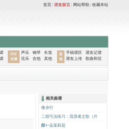
首页
|
谱友留言
|
网站帮助
|
收藏本站
谱
声乐
钢琴
长笛
手稿谱区
谱友记谱
PDF
其
谱
弦乐
吉他
其他
谱友上传
歌曲和弦
乐谱
他
相关曲谱
傣乡行
二胡弓法练习：流浪者之歌（片
段）
好一朵茉莉花