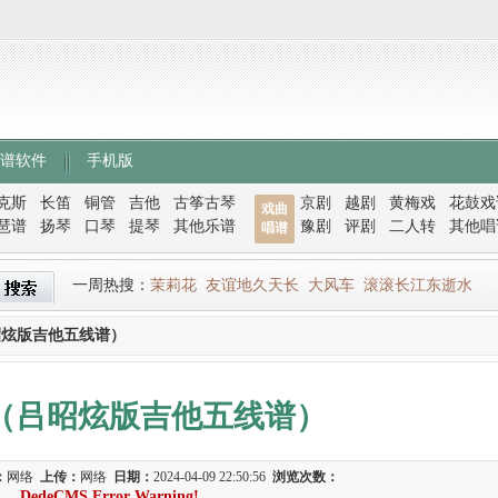
谱软件
手机版
克斯
长笛
铜管
吉他
古筝古琴
京剧
越剧
黄梅戏
花鼓戏
戏曲
琶谱
扬琴
口琴
提琴
其他乐谱
豫剧
评剧
二人转
其他唱
唱谱
一周热搜：
茉莉花
友谊地久天长
大风车
滚滚长江东逝水
昭炫版吉他五线谱）
（吕昭炫版吉他五线谱）
：
网络
上传：
网络
日期：
2024-04-09 22:50:56
浏览次数：
DedeCMS Error Warning!