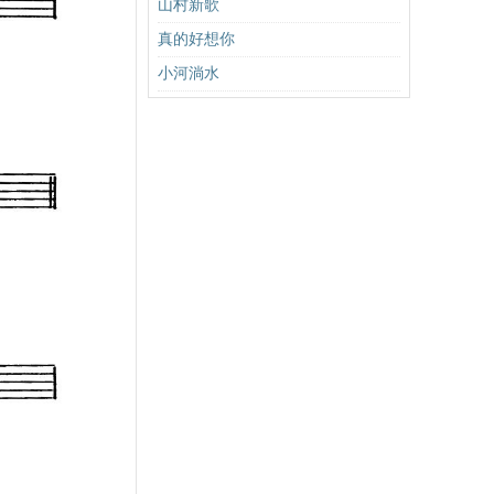
山村新歌
真的好想你
小河淌水