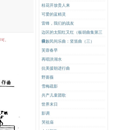
桂花开放贵人来
可爱的蓝精灵
雷锋，我们的战友
边区的太阳红又红（板胡曲集第三
即可。
级）
彝族民间乐曲：竖笛曲（三）
芙蓉春早
再唱洪湖水
抗美援朝进行曲
野蔷薇
雪梅疏影
共产儿童团歌
世界末日
影调
哭祖庙