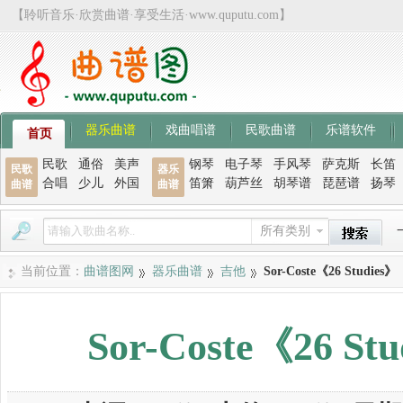
【聆听音乐·欣赏曲谱·享受生活·www.quputu.com】
器乐曲谱
戏曲唱谱
民歌曲谱
乐谱软件
首页
民歌
通俗
美声
钢琴
电子琴
手风琴
萨克斯
长笛
民歌
器乐
合唱
少儿
外国
笛箫
葫芦丝
胡琴谱
琵琶谱
扬琴
曲谱
曲谱
所有类别
当前位置：
曲谱图网
器乐曲谱
吉他
Sor-Coste《26 Studies
Sor-Coste《26 S