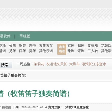
谱软件
手机版
克斯
长笛
铜管
吉他
古筝古琴
京剧
越剧
黄梅戏
花鼓戏
戏曲
琶谱
扬琴
口琴
提琴
其他乐谱
豫剧
评剧
二人转
其他唱
唱谱
一周热搜：
茉莉花
友谊地久天长
大风车
滚滚长江东逝水
牧笛笛子独奏简谱）
谱（牧笛笛子独奏简谱）
：
曲谱图
日期：
2022-07-20 20:48:54
浏览次数：
(请按F11全屏观看)