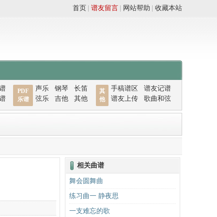
首页
|
谱友留言
|
网站帮助
|
收藏本站
谱
声乐
钢琴
长笛
手稿谱区
谱友记谱
PDF
其
谱
弦乐
吉他
其他
谱友上传
歌曲和弦
乐谱
他
相关曲谱
舞会圆舞曲
练习曲一 静夜思
一支难忘的歌