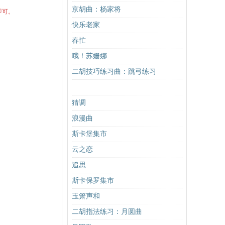
京胡曲：杨家将
即可。
快乐老家
春忙
哦！苏姗娜
二胡技巧练习曲：跳弓练习
猜调
浪漫曲
斯卡堡集市
云之恋
追思
斯卡保罗集市
玉箫声和
二胡指法练习：月圆曲