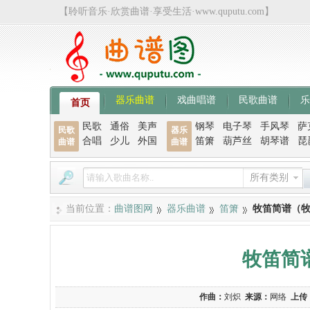
【聆听音乐·欣赏曲谱·享受生活·www.quputu.com】
器乐曲谱
戏曲唱谱
民歌曲谱
乐
首页
民歌
通俗
美声
钢琴
电子琴
手风琴
萨
民歌
器乐
合唱
少儿
外国
笛箫
葫芦丝
胡琴谱
琵
曲谱
曲谱
所有类别
当前位置：
曲谱图网
器乐曲谱
笛箫
牧笛简谱（
牧笛简
作曲：
刘炽
来源：
网络
上传