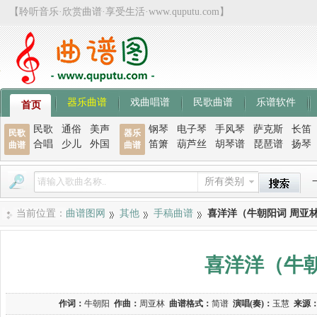
【聆听音乐·欣赏曲谱·享受生活·www.quputu.com】
器乐曲谱
戏曲唱谱
民歌曲谱
乐谱软件
首页
民歌
通俗
美声
钢琴
电子琴
手风琴
萨克斯
长笛
民歌
器乐
合唱
少儿
外国
笛箫
葫芦丝
胡琴谱
琵琶谱
扬琴
曲谱
曲谱
所有类别
当前位置：
曲谱图网
其他
手稿曲谱
喜洋洋（牛朝阳词 周亚
喜洋洋（牛朝
作词：
牛朝阳
作曲：
周亚林
曲谱格式：
简谱
演唱(奏)：
玉慧
来源