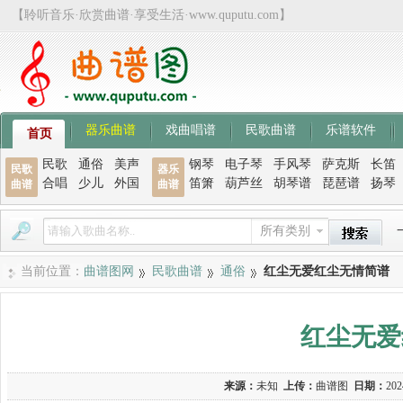
【聆听音乐·欣赏曲谱·享受生活·www.quputu.com】
器乐曲谱
戏曲唱谱
民歌曲谱
乐谱软件
首页
民歌
通俗
美声
钢琴
电子琴
手风琴
萨克斯
长笛
民歌
器乐
合唱
少儿
外国
笛箫
葫芦丝
胡琴谱
琵琶谱
扬琴
曲谱
曲谱
所有类别
当前位置：
曲谱图网
民歌曲谱
通俗
红尘无爱红尘无情简谱
红尘无爱
来源：
未知
上传：
曲谱图
日期：
202