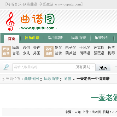
【聆听音乐·欣赏曲谱·享受生活·www.quputu.com】
器乐曲谱
戏曲唱谱
民歌曲谱
乐谱软件
首页
民歌
通俗
美声
钢琴
电子琴
手风琴
萨克斯
长笛
民歌
器乐
合唱
少儿
外国
笛箫
葫芦丝
胡琴谱
琵琶谱
扬琴
曲谱
曲谱
所有类别
当前位置：
曲谱图网
民歌曲谱
通俗
一壶老酒一生情简谱
一壶老
来源：
未知
上传：
曲谱图
日期：
202