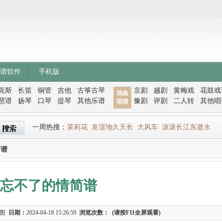
谱软件
手机版
克斯
长笛
铜管
吉他
古筝古琴
京剧
越剧
黄梅戏
花鼓戏
戏曲
琶谱
扬琴
口琴
提琴
其他乐谱
豫剧
评剧
二人转
其他唱
唱谱
一周热搜：
茉莉花
友谊地久天长
大风车
滚滚长江东逝水
简谱
忘不了的情简谱
谱图
日期：
2024-04-18 15:26:59
浏览次数：
(请按F11全屏观看)