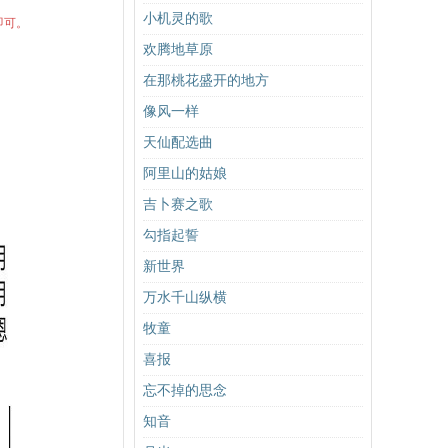
小机灵的歌
即可。
欢腾地草原
在那桃花盛开的地方
像风一样
天仙配选曲
阿里山的姑娘
吉卜赛之歌
勾指起誓
新世界
万水千山纵横
牧童
喜报
忘不掉的思念
知音