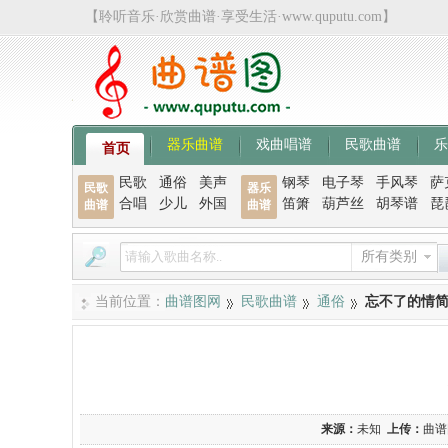
【聆听音乐·欣赏曲谱·享受生活·www.quputu.com】
器乐曲谱
戏曲唱谱
民歌曲谱
乐
首页
民歌
通俗
美声
钢琴
电子琴
手风琴
萨
民歌
器乐
合唱
少儿
外国
笛箫
葫芦丝
胡琴谱
琵
曲谱
曲谱
所有类别
当前位置：
曲谱图网
民歌曲谱
通俗
忘不了的情
来源：
未知
上传：
曲