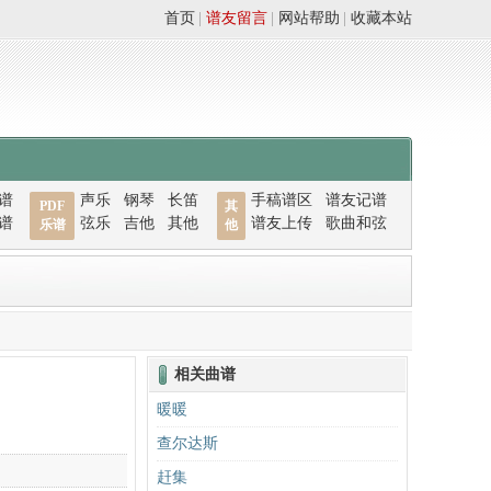
首页
|
谱友留言
|
网站帮助
|
收藏本站
谱
声乐
钢琴
长笛
手稿谱区
谱友记谱
PDF
其
谱
弦乐
吉他
其他
谱友上传
歌曲和弦
乐谱
他
相关曲谱
暖暖
查尔达斯
赶集