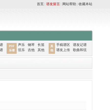
首页
|
谱友留言
|
网站帮助
|
收藏本站
谱
声乐
钢琴
长笛
手稿谱区
谱友记谱
PDF
其
谱
弦乐
吉他
其他
谱友上传
歌曲和弦
乐谱
他