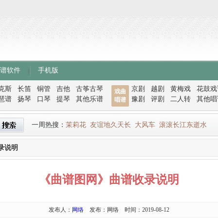
谱软件
手机版
克斯
长笛
铜管
吉他
古筝古琴
京剧
越剧
黄梅戏
花鼓戏
戏曲
琶谱
扬琴
口琴
提琴
其他乐谱
豫剧
评剧
二人转
其他唱
唱谱
一周热搜：
茉莉花
友谊地久天长
大风车
滚滚长江东逝水
录说明
《曲谱图网》曲谱收录说明
发布人：
网络
发布：网络 时间：2019-08-12