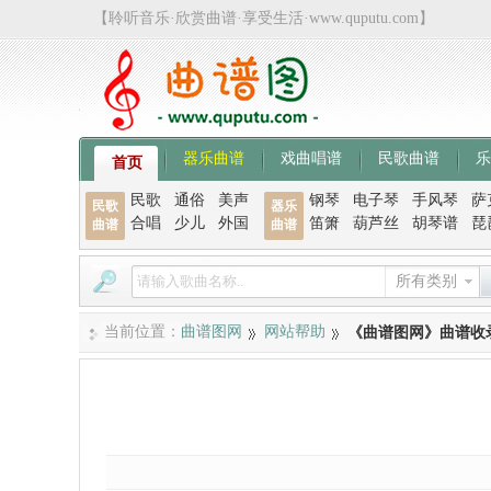
【聆听音乐·欣赏曲谱·享受生活·www.quputu.com】
器乐曲谱
戏曲唱谱
民歌曲谱
乐
首页
民歌
通俗
美声
钢琴
电子琴
手风琴
萨
民歌
器乐
合唱
少儿
外国
笛箫
葫芦丝
胡琴谱
琵
曲谱
曲谱
所有类别
当前位置：
曲谱图网
网站帮助
《曲谱图网》曲谱收